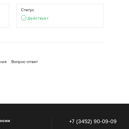
Статус
рений согласно приложению к настоящему приказу
Действует
 соответствии с порядком создания и ведения
едачи сведений в него и внесения изменений в
дений, утвержденным приказом Министерства
Заместитель руководителя Е.Р. Лазаренко
ния
Вопрос-ответ
ансии
+7 (3452) 90-09-09