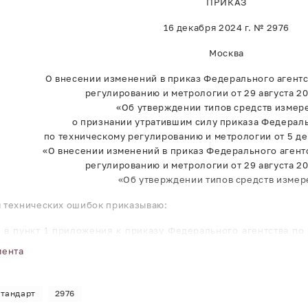
ПРИКАЗ
16 декабря 2024 г. № 2976
Москва
О внесении изменений в приказ Федерального агентс
регулированию и метрологии от 29 августа 20
«Об утверждении типов средств измер
о признании утратившим силу приказа Федераль
по техническому регулированию и метрологии от 5 де
«О внесении изменений в приказ Федерального агент
регулированию и метрологии от 29 августа 20
«Об утверждении типов средств измер
я технических ошибок приказываю:
я в пункт 1 приложения к приказу Федерального агентства по
2054 «Об утверждении типов средств измерений», заменив све
мента
ящему приказу.
шим силу приказ Федерального агентства по техническому ре
тандарт
2976
менений в приказ Федерального агентства по техническому рег