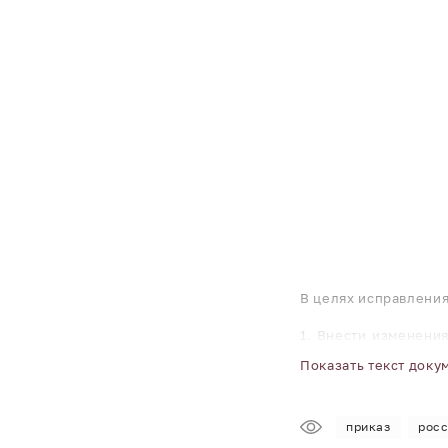
В целях исправлени
1. Внести изменени
августа 2024 г. № 
Показать текст доку
прилагаются к насто
2. Признать утратив
приказ
росс
2855 «О внесении из