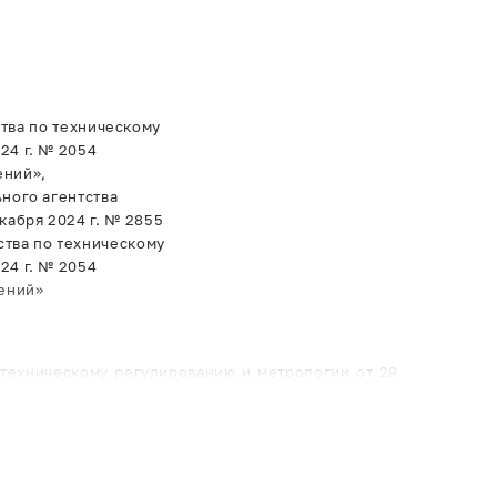
тва по техническому
24 г. № 2054
ений»,
ного агентства
кабря 2024 г. № 2855
ства по техническому
24 г. № 2054
ений»
 техническому регулированию и метрологии от 29
дения об утвержденном типе средства измерений,
гулированию и метрологии от 5 декабря 2024 г. №
улированию и метрологии от 29 августа 2024 г. №