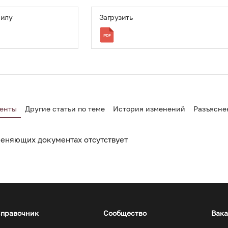
ии типов средств измерений».
силу
Загрузить
остест» внести сведения об утвержденном типе средства изме
ормационный фонд по обеспечению единства измерений в
мационного фонда по обеспечению единства измерений, пер
 предоставления содержащихся в нем документов и све
рговли Российской Федерации от 28 августа 2020 г. № 2906.
лнением настоящего приказа оставляю за собой.
енты
Другие статьи по теме
История изменений
Разъясне
еняющих документах отсутствует
правочник
Сообщество
Вак