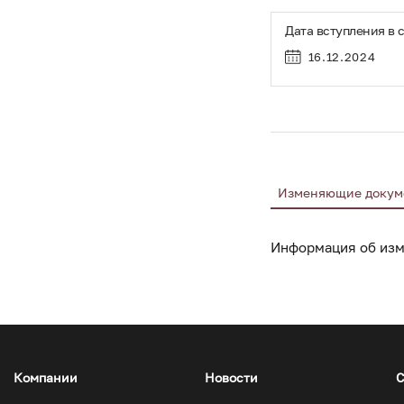
2054 «Об утвержден
Дата вступления в 
3. ФБУ «НИЦ ПМ - Р
16.12.2024
в Федеральный инф
Федерального инфор
данные сведения,
промышленности и то
4. Контроль за испо
Изменяющие докум
Информация об изм
Компании
Новости
С