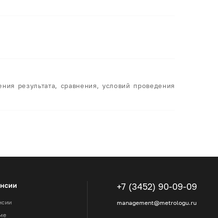
ния результата, сравнения, условий проведения
ансии
+7 (3452) 90-09-09
нсии
management@metrologu.ru
ме