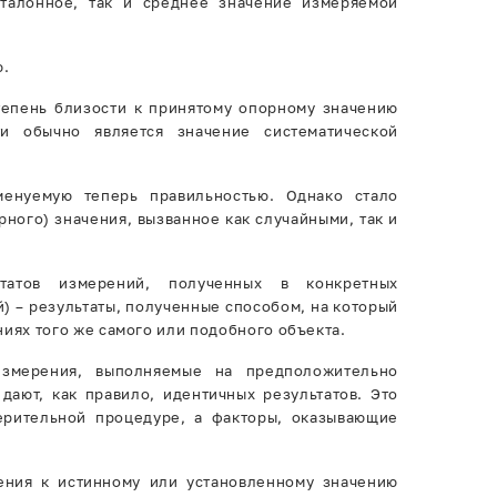
талонное, так и среднее значение измеряемой
ю.
тепень близости к принятому опорному значению
ти обычно является значение систематической
менуемую теперь правильностью. Однако стало
ного) значения, вызванное как случайными, так и
татов измерений, полученных в конкретных
) – результаты, полученные способом, на который
иях того же самого или подобного объекта.
 измерения, выполняемые на предположительно
дают, как правило, идентичных результатов. Это
рительной процедуре, а факторы, оказывающие
ения к истинному или установленному значению