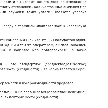
ности и вычисляют как стандартное отклонение
ртному отклонению. Количественные значения мер
ими случаями таких условий являются условия
Д наряду с термином «повторяемость» используют
аты измерений (или испытаний) получаются одним
ии, одним и тем же оператором, с использованием
ни. В качестве мер повторяемости (а также
и)
– это стандартное (среднеквадратическое)
ряемости (сходимости). Эта норма является мерой
торяемости и воспроизводимости пределов.
ностью 95% не превышается абсолютной величиной
овиях повторяемости (сходимости).