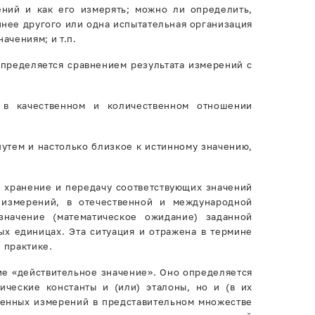
рений и как его измерять; можно ли определить,
нее другого или одна испытательная организация
ачениям; и т.п.
определяется сравнением результата измерений с
 в качественном и количественном отношении
утем и настолько близкое к истинному значению,
, хранение и передачу соответствующих значений
 измерений, в отечественной и международной
значение (математическое ожидание) заданной
ых единицах. Эта ситуация и отражена в термине
 практике.
ие «действительное значение». Оно определяется
ческие константы и (или) эталоны, но и (в их
ненных измерений в представительном множестве