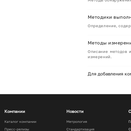
Методы обнаружения
Методики выпол
Определение, содер
Методы измерен
Описание методов и
измерений.
Для добавления ко
Компании
Новости
С
Каталог компании
Метрология
Г
Пресс-релизы
Стандартизация
С