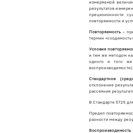
измеряемой величин
результатов измере
прецизионности су
повторяемости и ус
Повторяемость
– пр
термин «сходимость
Условия повторяемо
и тем же методом на
одного и того же
воспроизводимости) 
Стандартное (сред
отклонение результа
рассеяния результат
В Стандарте 5725 дл
Предел повторяемос
разности между резу
Воспроизводимость