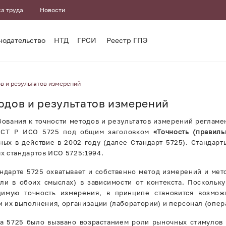
а труда
Новости
нодательство
НТД
ГРСИ
Реестр ГПЭ
в и результатов измерений
одов и результатов измерений
бования к точности методов и результатов измерений регламе
ОСТ Р ИСО 5725 под общим заголовком
«Точность (правиль
нных в действие в 2002 году (далее Стандарт 5725). Стандар
х стандартов ИСО 5725:1994.
ндарте 5725 охватывает и собственно метод измерений и мет
ли в обоих смыслах) в зависимости от контекста. Поскольк
димую точность измерения, в принципе становится возмож
 их выполнения, организации (лаборатории) и персонал (опе
а 5725 было вызвано возрастанием роли рыночных стимулов