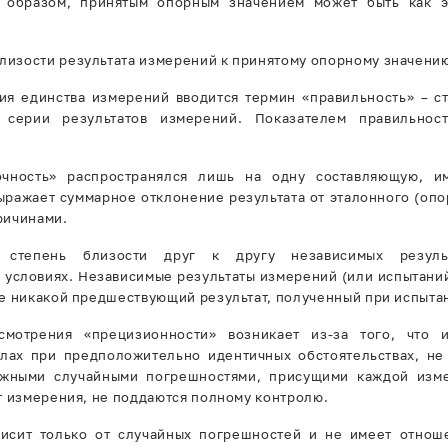
м образом, принятым опорным значением может быть как э
близости результата измерений к принятому опорному значени
ия единства измерений вводится термин «правильность» – с
 серии результатов измерений. Показателем правильнос
чность» распространялся лишь на одну составляющую, и
ыражает суммарное отклонение результата от эталонного (опор
ричинами.
 степень близости друг к другу независимых резуль
условиях. Независимые результаты измерений (или испытаний
е никакой предшествующий результат, полученный при испытан
смотрения «прецизионности» возникает из-за того, что
лах при предположительно идентичных обстоятельствах, не 
ежными случайными погрешностями, присущими каждой изме
т измерения, не поддаются полному контролю.
висит только от случайных погрешностей и не имеет отнош