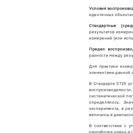
Условия воспроизво
идентичных объектах
Стандартные (сред
результатов измере
измерений (или испы
Предел воспроизво
разности между резу
Для практики измер
элементами данной 
В Стандарте 5725 у
воспроизводимост
систематической пог
определялось. Зна
эксперимента, в ре
величины в диапазон
В соответствии с 
разработке новых и