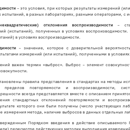
димости
– это условия, при которых результаты измерений (ил
 испытаний, в разных лабораториях, разными операторами, с 
неквадратические) отклонения воспроизводимости
– стан
ний (испытаний), полученных в условиях воспроизводимости. 
таний) в условиях воспроизводимости.
димости
– значение, которое с доверительной вероятнос
льтатами измерений (или испытаний), полученными в условия
ений важен термин «выброс». Выброс – элемент совокупнос
совокупности.
становлены правила представления в стандартах на методы ис
и, пределов повторяемости и воспроизводимости, сис
решности всегда представляется вместе с описанием принято
чения стандартных отклонений повторяемости и воспроизв
зультате которого они были получены (число участвующих л
е измерения метода, наличие выбросов в данных отдельных ла
утвержденным Порядком введения в действие описываемого 
 (или) пересмотре действующих методик выполнения измерений