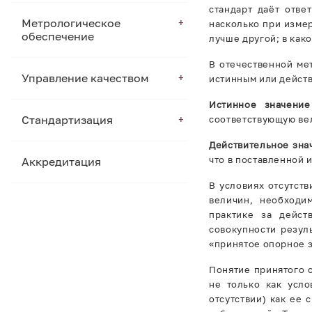
стандарт даёт отве
Метрологическое
насколько при изме
обеспечение
лучше другой; в как
В отечественной ме
Управление качеством
истинным или дейст
Истинное значение
Стандартизация
соответствующую ве
Действительное зна
что в поставленной 
Аккредитация
В условиях отсутст
величин, необходи
практике за дейст
совокупности резул
«принятое опорное з
Понятие принятого 
не только как усло
отсутствии) как ее