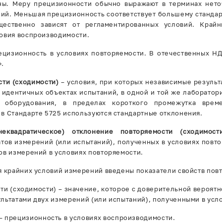
ы. Меру прецизионности обычно выражают в терминах неточ
ний. Меньшая прецизионность соответствует большему станда
щественно зависят от регламентированных условий. Крайн
ловия воспроизводимости.
ецизионность в условиях повторяемости. В отечественных Н
».
сти (сходимости)
– условия, при которых независимые результ
 идентичных объектах испытаний, в одной и той же лаборатор
 оборудования, в пределах короткого промежутка време
в Стандарте 5725 используются стандартные отклонения.
неквадратическое) отклонение повторяемости (сходимост
тов измерений (или испытаний), полученных в условиях повто
ов измерений в условиях повторяемости.
я крайних условий измерений введены показатели свойств пов
ти (сходимости) – значение, которое с доверительной вероят
льтатами двух измерений (или испытаний), полученными в усл
– прецизионность в условиях воспроизводимости.