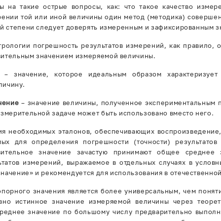
ты на такие острые вопросы, как: что такое качество изме
рении той или иной величины один метод (методика) совершен
ой степени следует доверять измеренным и зафиксированным зн
трологии погрешность результатов измерений, как правило, 
вительным значением измеряемой величины.
– значение, которое идеальным образом характеризует
личину.
чение
– значение величины, полученное экспериментальным п
измерительной задаче может быть использовано вместо него.
вия необходимых эталонов, обеспечивающих воспроизведение
мых для определения погрешности (точности) результатов
вительное значение зачастую принимают общее среднее 
ьтатов измерений, выражаемое в отдельных случаях в условн
начение» и рекомендуется для использования в отечественной
опорного значения является более универсальным, чем понят
вно истинное значение измеряемой величины через теорети
 среднее значение по большому числу предварительно выпол