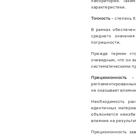
лабораторий. Таки
характеристики.
Точность
– степень 
В рамках обеспечен
среднего значения
погрешности.
Прежде термин «то
очевидным, что он в
систематическими п
Прецизионность
–
регламентированных 
не оказывает влияни
Необходимость рас
идентичных материа
объясняется неизб
влияние на результа
Прецизионность за