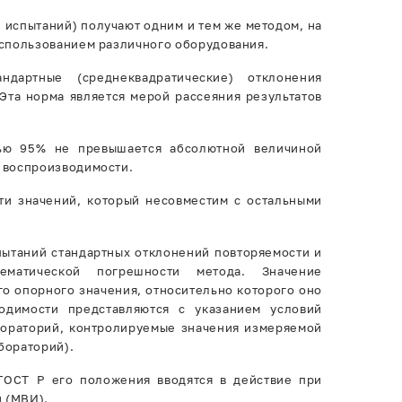
и испытаний) получают одним и тем же методом, на
использованием различного оборудования.
дартные (среднеквадратические) отклонения
Эта норма является мерой рассеяния результатов
тью 95% не превышается абсолютной величиной
х воспроизводимости.
ти значений, который несовместим с остальными
пытаний стандартных отклонений повторяемости и
тематической погрешности метода. Значение
го опорного значения, относительно которого оно
одимости представляются с указанием условий
абораторий, контролируемые значения измеряемой
бораторий).
ГОСТ Р его положения вводятся в действие при
 (МВИ).