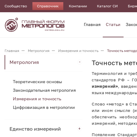
Сообщество
Справочник
Компании
Каталог СИ
Бирж
Главная
Статьи
Зако
Главная
Метрология
Измерения и точность
Точность методо
Точность мет
Метрология
Терминология и тре
стандартов РФ – Г
Теоретические основы
измерений»
, введе
Законодательная метрология
языка международны
Измерения и точность
Слово «метод» в Ста
Цифровизация в метрологии
или ином смысле (и
обеспечить необхо
измерений, методики
Единство измерений
Появление Стандарт