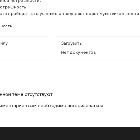
вной погрешности:
погрешность
сти прибора – это условие определяет порог чувствительности
шность
силу
Загрузить
Нет документов
анной теме отсутствуют
мментариев вам необходимо авторизоваться