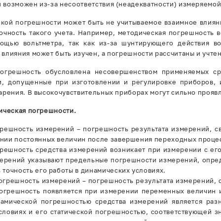
 возможен из-за несоответствия (неадекватности) измеряемой
кой погрешности может быть не учитываемое взаимное влиян
точность такого учета. Например, методическая погрешность 
мощью вольтметра, так как из-за шунтирующего действия в
влияния может быть изучен, а погрешности рассчитаны и учте
погрешность обусловлена несовершенством применяемых ср
и, допущенные при изготовлении и регулировке приборов, 
арения. В высокочувствительных приборах могут сильно прояв
ическая погрешности.
грешность измерений – погрешность результата измерений, св
ении постоянных величин после завершения переходных процес
грешность средства измерений возникает при измерении с ег
мерений указывают предельные погрешности измерений, опреде
 точность его работы в динамических условиях.
огрешность измерений – погрешность результата измерений, 
огрешность появляется при измерении переменных величин 
амической погрешностью средства измерений является раз
словиях и его статической погрешностью, соответствующей 