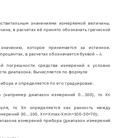
йствительным значениями измеряемой величины.
чина, в расчетах её принято обозначать греческой
значению, которое принимается за истинное.
роцентах, в расчетах обозначается буквой – δ.
ой погрешности средства измерений к условно
сти диапазона. Вычисляется по формуле
ибора и определяется по его градуировке:
(например диапазон измерений 0...100), то Xn
уля, то Xn определяется как разность между
мерений 30...100, Xn=Xmax-Xmin=100-30=70);
иапазона измерений прибора (диапазон измерений