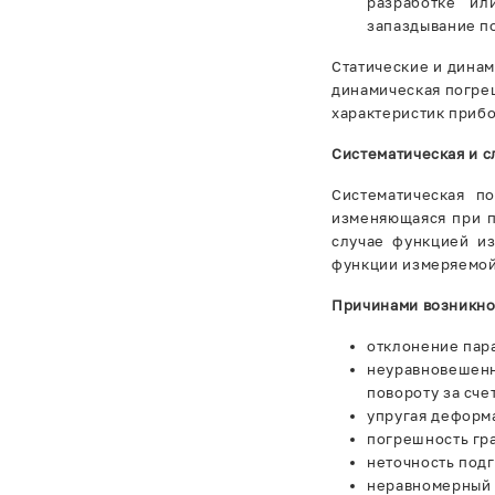
разработке ил
запаздывание п
Статические и динам
динамическая погре
характеристик приб
Систематическая и 
Систематическая п
изменяющаяся при п
случае функцией из
функции измеряемой
Причинами возникно
отклонение пар
неуравновешенн
повороту за сче
упругая деформ
погрешность гр
неточность под
неравномерный 