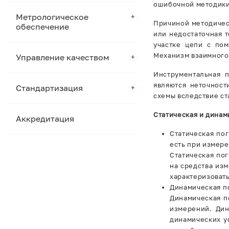
ошибочной методики
Метрологическое
Причиной методичес
обеспечение
или недостаточная 
участке цепи с по
Механизм взаимного 
Управление качеством
Инструментальная 
являются неточност
Стандартизация
схемы вследствие ст
Статическая и динам
Аккредитация
Статическая по
есть при измер
Статическая по
на средства из
характеризовать
Динамическая п
Динамическая п
измерений. Дин
динамических у