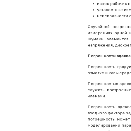
износ рабочих п
усталостные изм
неисправности 
Случайной погрешн
измерениях одной 
шумами элементов 
напряжения, дискрет
Погрешности адеква
Погрешность градуи
отметке шкалы средс
Погрешностью адекв
служить построени
членами.
Погрешность адекв
входного фактора за
погрешность может
моделировании пара