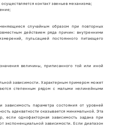
 осуществляется контакт звеньев механизма;
рение;
зменяющиеся случайным образом при повторных
овместным действием ряда причин: внутренними
измерений, пульсацией постоянного питающего
значения величины, приписанного той или иной
льной зависимости. Характерным примером может
ваются степенным рядом с малыми нелинейными
и зависимость параметра состояния от уровней
ность адекватности оказывается минимальной. Эта
р, если однофакторная зависимость задана при
от экспоненциальной зависимости. Если диапазон