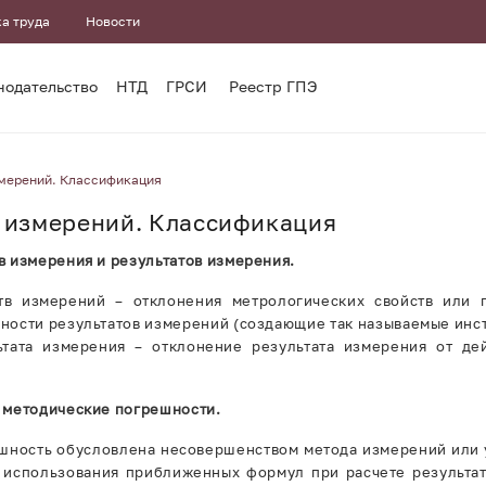
а труда
Новости
нодательство
НТД
ГРСИ
Реестр ГПЭ
мерений. Классификация
 измерений. Классификация
в измерения и результатов измерения.
тв измерений – отклонения метрологических свойств или 
ности результатов измерений (создающие так называемые инс
тата измерения – отклонение результата измерения от дей
 методические погрешности.
шность обусловлена несовершенством метода измерений или 
а использования приближенных формул при расчете результа