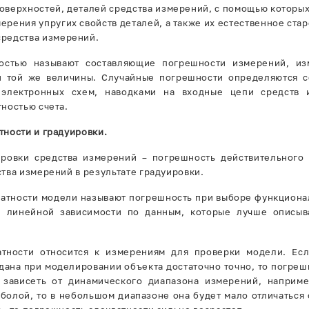
оверхностей, деталей средства измерений, с помощью которых
ерения упругих свойств деталей, а также их естественное ста
средства измерений.
остью называют составляющие погрешности измерений, и
и той же величины. Случайные погрешности определяются с
электронных схем, наводками на входные цепи средств 
ностью счета.
тности и градуировки.
ровки средства измерений – погрешность действительного 
тва измерений в результате градуировки.
атности модели называют погрешность при выборе функциона
е линейной зависимости по данным, которые лучше описы
атности относится к измерениям для проверки модели. Есл
дана при моделировании объекта достаточно точно, то погреш
 зависеть от динамического диапазона измерений, наприме
болой, то в небольшом диапазоне она будет мало отличаться 