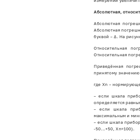
измерений увеличить
Абсолютная, относи
Абсолютная погреш
Абсолютная погрешно
буквой – ∆. На рису
Относительная пог
Относительная погре
Приведённая погре
принятому значению 
где Xn – нормирующе
– если шкала приб
определяется равны
– если шкала приб
максимальным и мини
– если шкала прибо
-50...+50, Xn=100).