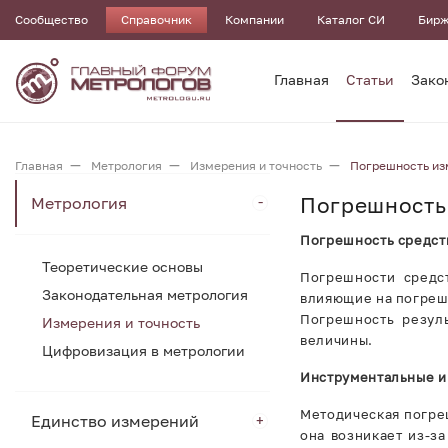
Сообщество
Справочник
Компании
Каталог СИ
Бирж
Главная
Статьи
Зако
Главная
Метрология
Измерения и точность
Погрешность из
Погрешность
Метрология
Погрешность средст
Теоретические основы
Погрешности средс
Законодательная метрология
влияющие на погреш
Погрешность резуль
Измерения и точность
величины.
Цифровизация в метрологии
Инструментальные и
Методическая погре
Единство измерений
она возникает из-з