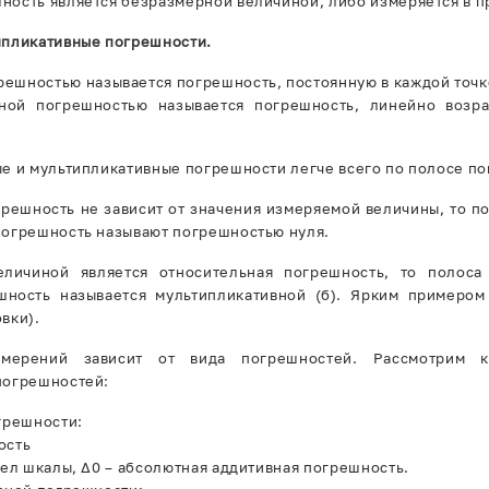
ность является безразмерной величиной, либо измеряется в п
ипликативные погрешности.
решностью называется погрешность, постоянную в каждой точк
вной погрешностью называется погрешность, линейно воз
е и мультипликативные погрешности легче всего по полосе по
решность не зависит от значения измеряемой величины, то п
погрешность называют погрешностью нуля.
еличиной является относительная погрешность, то полоса
шность называется мультипликативной (б). Ярким примером
вки).
змерений зависит от вида погрешностей. Рассмотрим 
погрешностей:
грешности:
ость
дел шкалы, ∆0 – абсолютная аддитивная погрешность.