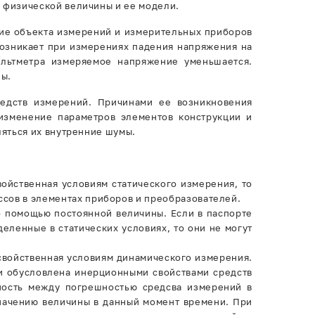
 физической величины и ее модели.
ие объекта измерений и измерительных приборов
возникает при измерениях падения напряжения на
ольтметра измеряемое напряжение уменьшается.
ны.
едств измерений. Причинами ее возникновения
изменение параметров элементов конструкции и
ляться их внутренние шумы.
ойственная условиям статического измерения, то
сов в элементах приборов и преобразователей.
о помощью постоянной величины. Если в паспорте
ленные в статических условиях, то они не могут
свойственная условиям динамического измерения.
и обусловлена инерционными свойствами средств
ность между погрешностью средсва измерений в
значению величины в данный момент времени. При