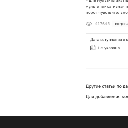
– для мультипликати
мультипликативная 
порог чувствительно
417645
погре
Дата вступления в 
Не указана
Другие статьи по д
Для добавления ко