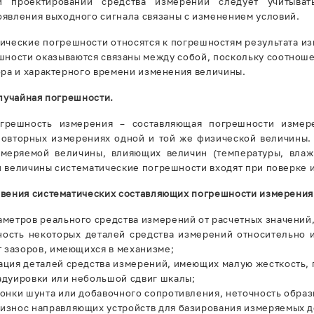
и проектировании средства измерений следует учитыва
оявления выходного сигнала связаны с изменением условий.
ические погрешности относятся к погрешностям результата из
шности оказываются связаны между собой, поскольку соотноше
ора и характерного времени изменения величины.
случайная погрешности.
огрешность измерения – составляющая погрешности измер
овторных измерениях одной и той же физической величины.
меряемой величины, влияющих величин (температуры, влажн
 величины систематические погрешности входят при поверке и
вения систематических составляющих погрешности измерения
аметров реального средства измерений от расчетных значений
ость некоторых деталей средства измерений относительно 
т зазоров, имеющихся в механизме;
ация деталей средства измерений, имеющих малую жесткость,
адуировки или небольшой сдвиг шкалы;
гонки шунта или добавочного сопротивления, неточность обра
износ направляющих устройств для базирования измеряемых д