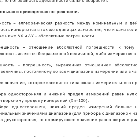
, то погрешность адекватности сильно возрастет.
тельная и приведенная погрешности.
ность – алгебраическая разность между номинальным и де
сть измеряется в тех же единицах измерения, что и сама вели
нке ниже ∆X и ∆Y – абсолютные погрешности.
решность – отношение абсолютной погрешности к тому 
шность является безразмерной величиной, либо измеряется в п
шность – погрешность, выраженная отношением абсолютн
величины, постоянному во всем диапазоне измерений или в ча
е значение, которое зависит от типа шкалы измерительного пр
ора односторонняя и нижний предел измерений равен нулю 
м верхнему пределу измерений (Xn=100);
ора односторонняя, нижний предел измерений больше н
мальным значениями диапазона (для прибора с диапазоном из
ра двухсторонняя, то нормирующее значение равно ширине д