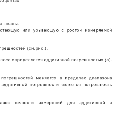
роцентах.
е шкалы.
растающую или убывающую с ростом измеряемой
грешностей (см.рис.).
олоса определяется аддитивной погрешностью (а).
 погрешностей меняется в пределах диапазона
 аддитивной погрешности является погрешность
класс точности измерений для аддитивной и