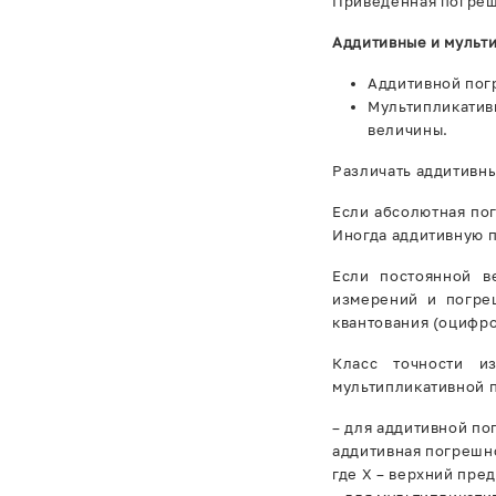
Приведённая погреш
Аддитивные и мульт
Аддитивной пог
Мультипликати
величины.
Различать аддитивны
Если абсолютная пог
Иногда аддитивную 
Если постоянной в
измерений и погре
квантования (оцифро
Класс точности и
мультипликативной 
– для аддитивной по
аддитивная погрешн
где Х – верхний пре